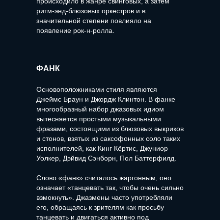
происходило в жанре свинговых, а затем
ритм-энд-блюзовых оркестров и в
значительной степени повлияло на
появление рок-н-ролла.
ФАНК
Основоположниками стиля являются
Джеймс Браун и Джордж Клинтон. В фанке
многообразный набор джазовых идиом
вытесняется простыми музыкальными
фразами, состоящими из блюзовых выкриков
и стонов, взятых из саксофонных соло таких
исполнителей, как Кинг Кёртис, Джуниор
Уолкер, Дэйвид Сэнборн, Пол Баттерфилд.
Слово «фанк» считалось жаргонным, оно
означает «танцевать так, чтобы очень сильно
взмокнуть». Джазмены часто употребляли
его, обращаясь к зрителям как просьбу
танцевать и двигаться активно под