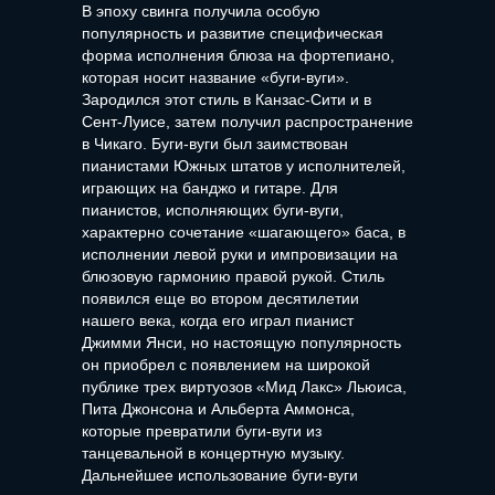
В эпоху свинга получила особую
популярность и развитие специфическая
форма исполнения блюза на фортепиано,
которая носит название «буги-вуги».
Зародился этот стиль в Канзас-Сити и в
Сент-Луисе, затем получил распространение
в Чикаго. Буги-вуги был заимствован
пианистами Южных штатов у исполнителей,
играющих на банджо и гитаре. Для
пианистов, исполняющих буги-вуги,
характерно сочетание «шагающего» баса, в
исполнении левой руки и импровизации на
блюзовую гармонию правой рукой. Стиль
появился еще во втором десятилетии
нашего века, когда его играл пианист
Джимми Янси, но настоящую популярность
он приобрел с появлением на широкой
публике трех виртуозов «Мид Лакс» Льюиса,
Пита Джонсона и Альберта Аммонса,
которые превратили буги-вуги из
танцевальной в концертную музыку.
Дальнейшее использование буги-вуги