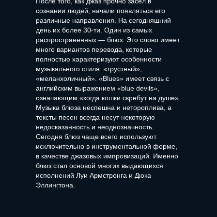
После того, как джаз прочно засел в
сознании людей, начали появляться его
различные направления. На сегодняшний
день их более 30-ти. Один из самых
распространенных — блюз. Это слово имеет
много вариантов перевода, которые
полностью характеризуют особенности
музыкального стиля: «грустный»,
«меланхоличный». «Blues» имеет связь с
английским выражением «blue devils»,
означающим «когда кошки скребут на душе».
Музыка блюза неспешна и нетороплива, а
тексты песен всегда несут некоторую
недосказанность и неоднозначность.
Сегодня блюз чаще всего используют
исключительно в инструментальной форме,
в качестве джазовых импровизаций. Именно
блюз стал основой многих выдающихся
исполнений Луи Армстронгa и Дюка
Эллингтона.