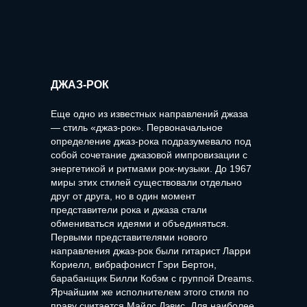
ДЖАЗ-РОК
Еще одно из известных направлений джаза
— стиль «джаз-рок». Первоначальное
определение джаз-рока подразумевало под
собой сочетание джазовой импровизации с
энергетикой и ритмами рок-музыки. До 1967
миры этих стилей существовали отдельно
друг от друга, но в один момент
представители рока и джаза стали
обмениваться идеями и объединяться.
Первыми представителями нового
направления джаз-рок были гитарист Ларри
Кориелл, вибрафонист Гэри Бертон,
барабанщик Билли Кобэм с группой Dreams.
Ярчайшим же исполнителем этого стиля по
праву считается Майлс Дэвис. Для наиболее