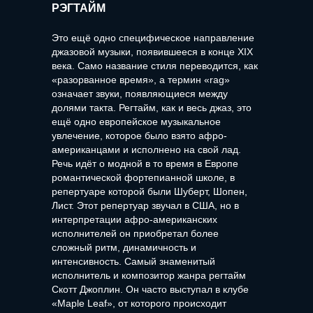
РЭГТАЙМ
Это ещё одно специфическое направление
джазовой музыки, появившееся в конце XIX
века. Само название стиля переводится, как
«разорванное время», а термин «rag»
означает звуки, появляющиеся между
долями такта. Регтайм, как и весь джаз, это
ещё одно европейское музыкальное
увлечение, которое было взято афро-
американцами и исполнено на свой лад.
Речь идёт о модной в то время в Европе
романтической фортепианной школе, в
репертуаре которой были Шуберт, Шопен,
Лист. Этот репертуар звучал в США, но в
интерпретации афро-американских
исполнителей он приобретал более
сложный ритм, динамичность и
интенсивность. Самый знаменитый
исполнитель и композитор жанра регтайм
Скотт Джоплин. Он часто выступал в клубе
«Maple Leaf», от которого происходит