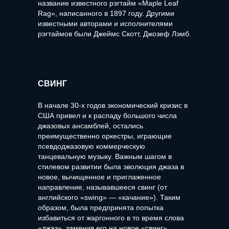
название известного рэгтайм «Maple Leaf
Rag», написанного в 1897 году. Другими
известными авторами и исполнителями
рэгтаймов были Джеймс Скотт, Джозеф Лэмб.
СВИНГ
В начале 30-х годов экономический кризис в
США привел и к распаду большого числа
джазовых ансамблей, остались
преимущественно оркестры, играющие
псевдоджазовую коммерческую
танцевальную музыку. Важным шагом в
стилевом развитии была эволюция джаза в
новое, вычищенное и приглаженное
направление, называвшееся свинг (от
английского «swing» — «качание»). Таким
образом, была предпринята попытка
избавиться от жаргонного в то время слова
«джаз», заменив его на новое «свинг».