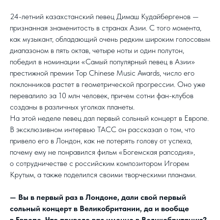
24-летний казахстанский певец Димаш Кудайбергенов —
признанная знаменитость в странах Азии. С того момента,
как музыкант, обладающий очень редким широким голосовым
диапазоном в пять октав, четыре ноты и один полутон,
победил в номинации «Самый популярный певец в Азии»
престижной премии Top Chinese Music Awards, число его
поклонников растет в геометрической прогрессии. Оно уже
перевалило за 10 млн человек, причем сотни фан-клубов
созданы в различных уголках планеты.
На этой неделе певец дал первый сольный концерт в Европе.
В эксклюзивном интервью ТАСС он рассказал о том, что
привело его в Лондон, как не потерять голову от успеха,
почему ему не понравился фильм «Богемская рапсодия»,
о сотрудничестве с российским композитором Игорем
Крутым, а также поделился своими творческими планами.
—
Вы в первый раз в Лондоне, дали свой первый
сольный концерт в Великобритании, да и вообще
в Европе. Что привело вас именно в Великобританию?