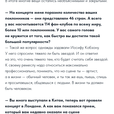
В итоге многие вещи остались необъяснимыми и закрытыми.
— На концерте меня поразило количество ваших
поклонников — они представляли 46 стран. А всего
у вас насчитывается 114 фан-клубов по всему миру,
более 10 млн поклонников. У вас самого голова
не кружится от того, как быстро вы достигли такой
большой популярности?
— Такой же вопрос однажды задавали Иосифу Кобзону.
У него спросили: тяжело ли быть звездой. И он ответил
на это, что очень тяжело тем, кто будет считать себя звездой.
К своему ремеслу надо относиться максимально
профессионально, понимать, что на сцене ты — артист,
а в жизни — обычный человек, и ты так же ешь, пьешь, спишь
и просыпаешься, общаешься с людьми. В жизни ты должен
быть человеком.
— Вы много выступали в Китае, теперь вот провели
концерт в Лондоне. А как вам показался прием,
который вам недавно оказали на сцене