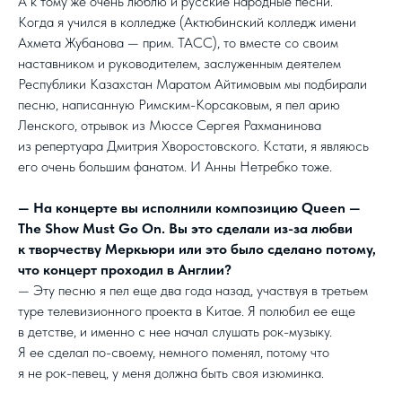
А к тому же очень люблю и русские народные песни.
Когда я учился в колледже (Актюбинский колледж имени
Ахмета Жубанова — прим. ТАСС), то вместе со своим
наставником и руководителем, заслуженным деятелем
Республики Казахстан Маратом Айтимовым мы подбирали
песню, написанную Римским-Корсаковым, я пел арию
Ленского, отрывок из Мюссе Сергея Рахманинова
из репертуара Дмитрия Хворостовского. Кстати, я являюсь
его очень большим фанатом. И Анны Нетребко тоже.
— На концерте вы исполнили композицию Queen —
The Show Must Go On. Вы это сделали из-за любви
к творчеству Меркьюри или это было сделано потому,
что концерт проходил в Англии?
— Эту песню я пел еще два года назад, участвуя в третьем
туре телевизионного проекта в Китае. Я полюбил ее еще
в детстве, и именно с нее начал слушать рок-музыку.
Я ее сделал по-своему, немного поменял, потому что
я не рок-певец, у меня должна быть своя изюминка.