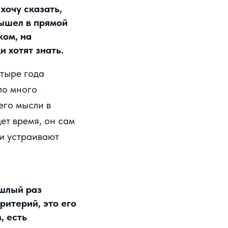
хочу сказать,
вышел в прямой
ком, на
 хотят знать.
етыре года
ло много
его мысли в
ет время, он сам
ми устраивают
ошлый раз
ритерий, это его
, есть