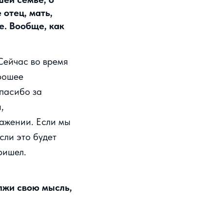
 отец, мать,
е. Вообще, как
 Сейчас во время
орошее
Спасибо за
,
важении. Если мы
сли это будет
ришел.
лжи свою мысль,