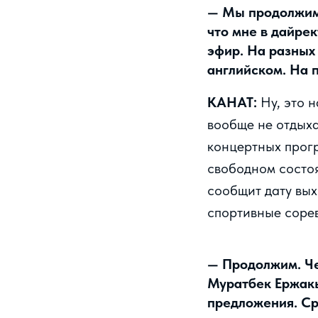
— Мы продолжим 
что мне в дайре
эфир. На разных 
английском. На 
КАНАТ:
Ну, это 
вообще не отдыха
концертных прогр
свободном состоя
сообщит дату вых
спортивные сорев
— Продолжим. Че
Муратбек Ержакы
предложения. Ср