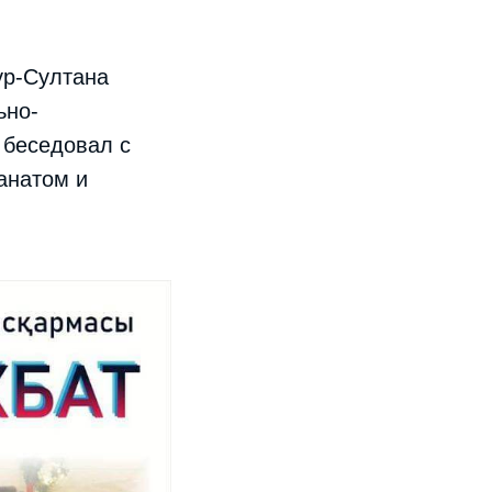
ур-Султана
ьно-
 беседовал с
анатом и