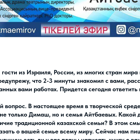
 гости из Израиля, России, из многих стран мир
редупрежу, что 2-3 минуты знакомил с вами, рас
ланных вами работах. Придется сегодня ответить
й вопрос. В настоящее время в творческой среде
 не только Димаш, но и семья Айтбаевых. Какой
личие традиционной казахской семьи? В этом см
азать о вашей семье всему миру. Сейчас нам пи
будущем есть ли у вас планы написать книгу о ва