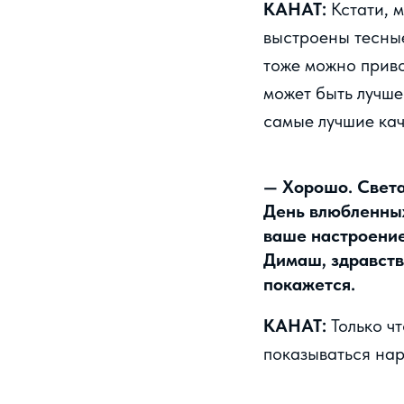
КАНАТ:
Кстати, 
выстроены тесные
тоже можно приво
может быть лучше
самые лучшие кач
— Хорошо. Света
День влюбленных
ваше настроение
Димаш, здравству
покажется.
КАНАТ:
Только ч
показываться нар