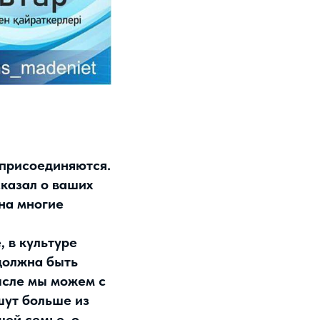
а присоединяются.
сказал о ваших
 на многие
, в культуре
 должна быть
ысле мы можем с
шут больше из
шей семье, о