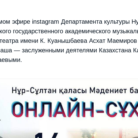
мом эфире instagram Департамента культуры Н
кого государственного академического музыкал
 театра имени К. Куанышбаева Асхат Маемиров
аша — заслуженными деятелями Казахстана К
аевыми.