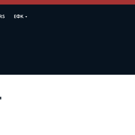
RS
ЕФК
а