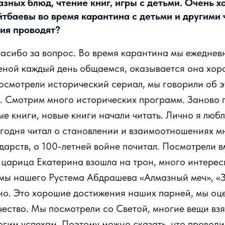
зных блюд, чтение книг, игры с детьми. Очень 
йтбаевы во время карантина с детьми и другими
ия проводят?
пасибо за вопрос. Во время карантина мы ежедневн
женой каждый день общаемся, оказывается она хор
осмотрели исторический сериал, мы говорили об э
. Смотрим много исторических программ. Заново
е книги, новые книги начали читать. Лично я люб
годня читал о становлении и взаимоотношениях м
дарств, о 100-летней войне почитал. Посмотрели 
к царица Екатерина взошла на трон, много интерес
мы нашего Рустема Абдрашева «Алмазный меч», «З
но. Это хорошие достижения наших парней, мы оц
рчество. Мы посмотрели со Светой, многие вещи взя
гим успехам. Поэтому можно сказать, что провод