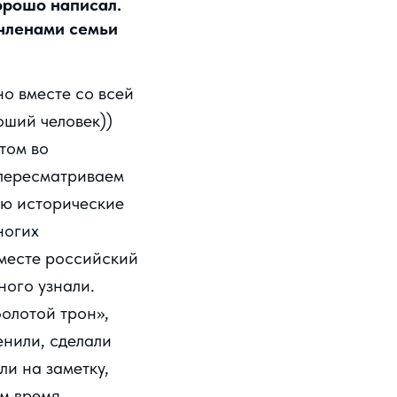
хорошо написал.
 членами семьи
о вместе со всей
оший человек))
том во
 пересматриваем
лю исторические
ногих
вместе российский
ного узнали.
олотой трон»,
енили, сделали
ли на заметку,
им время