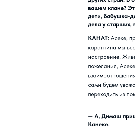
вашем клане? Эт
дети, бабушка-д
дела у старших, 
КАНАТ:
Асеке, п
карантина мы все
настроение. Живе
пожелания, Асеке
взаимоотношения 
сами будем уважат
переходить из по
— А, Димаш приш
Канеке.