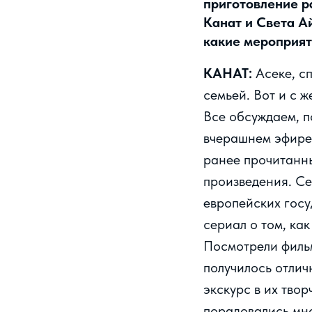
приготовление ра
Канат и Света А
какие мероприят
КАНАТ:
Асеке, с
семьей. Вот и с 
Все обсуждаем, п
вчерашнем эфире
ранее прочитанны
произведения. Се
европейских госу
сериал о том, ка
Посмотрели филь
получилось отлич
экскурс в их тво
порадовались мно