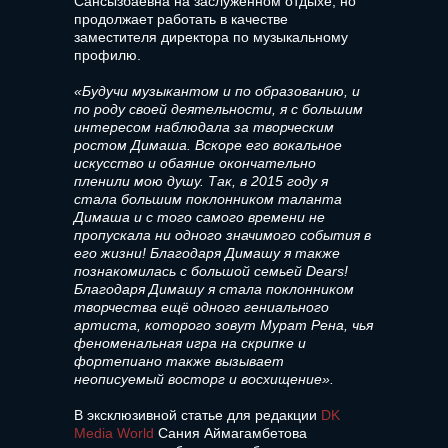
Сансызбаевна на заслуженном отдыхе, но
продолжает работать в качестве
заместителя директора по музыкальному
профилю.
«Будучи музыкантом и по образованию, и
по роду своей деятельности, я с большим
интересом наблюдала за творческим
ростом Димаша. Вскоре его вокальное
искусство и обаяние окончательно
пленили мою душу. Так, в 2015 году я
стала большим поклонником таланта
Димаша и с того самого времени не
пропускала ни одного значимого события в
его жизни! Благодаря Димашу я также
познакомилась с большой семьей Dears!
Благодаря Димашу я стала поклонником
творчества ещё одного гениального
артиста, которого зовут Мурат Рена, чья
феноменальная игра на скрипке и
фортепиано также вызывает
неописуемый восторг и восхищение».
В эксклюзивной статье для редакции
DK
Media World
Сания Аймагамбетова