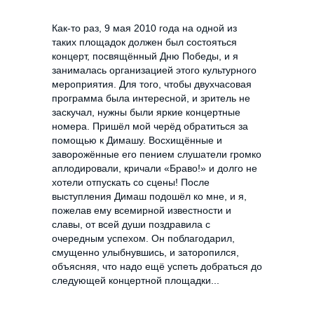
Как-то раз, 9 мая 2010 года на одной из
таких площадок должен был состояться
концерт, посвящённый Дню Победы, и я
занималась организацией этого культурного
мероприятия. Для того, чтобы двухчасовая
программа была интересной, и зритель не
заскучал, нужны были яркие концертные
номера. Пришёл мой черёд обратиться за
помощью к Димашу. Восхищённые и
заворожённые его пением слушатели громко
аплодировали, кричали «Браво!» и долго не
хотели отпускать со сцены! После
выступления Димаш подошёл ко мне, и я,
пожелав ему всемирной известности и
славы, от всей души поздравила с
очередным успехом. Он поблагодарил,
смущенно улыбнувшись, и заторопился,
объясняя, что надо ещё успеть добраться до
следующей концертной площадки...