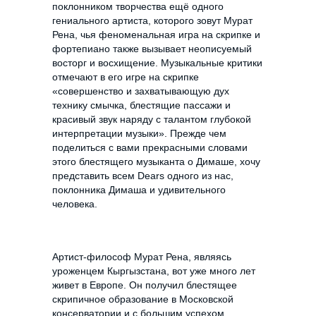
поклонником творчества ещё одного
гениального артиста, которого зовут Мурат
Рена, чья феноменальная игра на скрипке и
фортепиано также вызывает неописуемый
восторг и восхищение. Музыкальные критики
отмечают в его игре на скрипке
«совершенство и захватывающую дух
технику смычка, блестящие пассажи и
красивый звук наряду с талантом глубокой
интерпретации музыки». Прежде чем
поделиться с вами прекрасными словами
этого блестящего музыканта о Димаше, хочу
представить всем Dears одного из нас,
поклонника Димаша и удивительного
человека.
Артист-философ Мурат Рена, являясь
уроженцем Кыргызстана, вот уже много лет
живет в Европе. Он получил блестящее
скрипичное образование в Московской
консерватории и с большим успехом