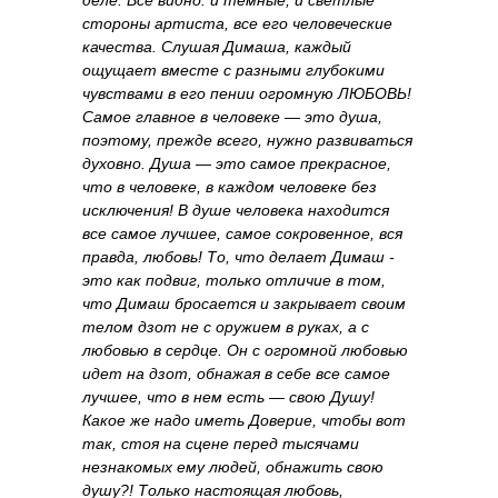
деле. Всё видно: и темные, и светлые
стороны артиста, все его человеческие
качества. Слушая Димаша, каждый
ощущает вместе с разными глубокими
чувствами в его пении огромную ЛЮБОВЬ!
Самое главное в человеке — это душа,
поэтому, прежде всего, нужно развиваться
духовно. Душа — это самое прекрасное,
что в человеке, в каждом человеке без
исключения! В душе человека находится
все самое лучшее, самое сокровенное, вся
правда, любовь! То, что делает Димаш -
это как подвиг, только отличие в том,
что Димаш бросается и закрывает своим
телом дзот не с оружием в руках, а с
любовью в сердце. Он с огромной любовью
идет на дзот, обнажая в себе все самое
лучшее, что в нем есть — свою Душу!
Какое же надо иметь Доверие, чтобы вот
так, стоя на сцене перед тысячами
незнакомых ему людей, обнажить свою
душу?! Только настоящая любовь,